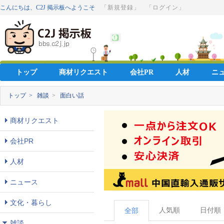
こんにちは、C2J 掲示板へようこそ
「新規登録」
「ログイン」
トップ
商材リクエスト
会社PR
人材
ニ
トップ >
雑談
>
面白い話
商材リクエスト
会社PR
人材
ニュース
文化・暮らし
人気順
日付順
全部
雑談