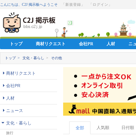
こんにちは、C2J 掲示板へようこそ
「新規登録」
「ログイン」
トップ
商材リクエスト
会社PR
人材
ニ
トップ >
文化・暮らし
>
その他
商材リクエスト
会社PR
人材
ニュース
文化・暮らし
人気順
日付順
全部
旅行