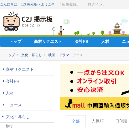
こんにちは、C2J 掲示板へようこそ
「新規登録」
「ログイン」
トップ
商材リクエスト
会社PR
人材
ニ
トップ >
文化・暮らし
>
映画・ドラマ・アニメ
商材リクエスト
会社PR
人材
ニュース
文化・暮らし
人気順
日付順
全部
旅行