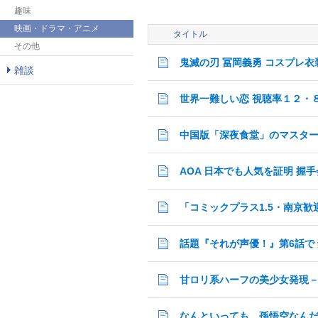
趣味
映画・ドラマ・アニメ
タイトル
その他
鬼滅の刃 冨岡義勇 コスプレ衣
雑談
世界一難しい恋 視聴率１２・
中国版「深夜食堂」のマスタ
AOA 日本でも人気を証明 握手
「コミックプラス1.5・南京歓
甘ロリ系ハーフの美少女発現