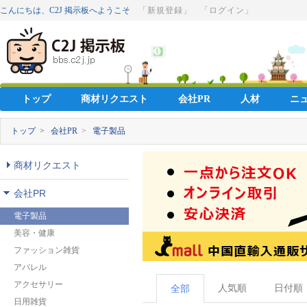
こんにちは、C2J 掲示板へようこそ
「新規登録」
「ログイン」
トップ
商材リクエスト
会社PR
人材
ニ
トップ >
会社PR
>
電子製品
商材リクエスト
会社PR
電子製品
美容・健康
ファッション雑貨
アパレル
アクセサリー
人気順
日付順
全部
日用雑貨