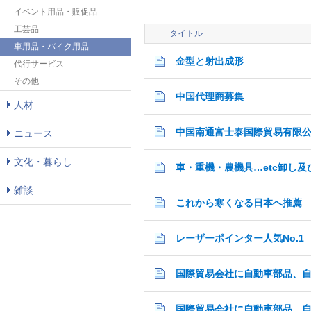
イベント用品・販促品
工芸品
タイトル
車用品・バイク用品
金型と射出成形
代行サービス
その他
中国代理商募集
人材
中国南通富士泰国際貿易有限
ニュース
文化・暮らし
車・重機・農機具…etc卸し及
雑談
これから寒くなる日本へ推薦
レーザーポインター人気No.1