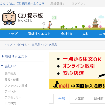
こんにちは、C2J 掲示板へようこそ
「新規登録」
「ログイン」
トップ
商材リクエスト
会社PR
人材
ニ
トップ >
会社PR
>
車用品・バイク用品
商材リクエスト
会社PR
電子製品
美容・健康
ファッション雑貨
アパレル
アクセサリー
人気順
日付順
全部
日用雑貨