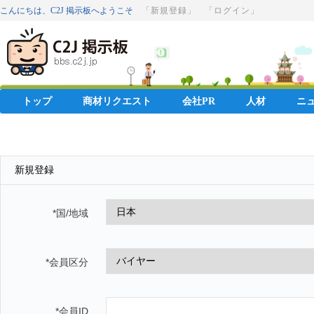
こんにちは、C2J 掲示板へようこそ
「新規登録」
「ログイン」
トップ
商材リクエスト
会社PR
人材
ニ
新規登録
*国/地域
*会員区分
*会員ID