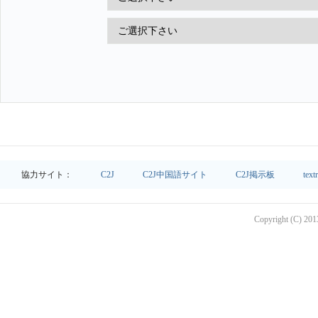
協力サイト：
C2J
C2J中国語サイト
C2J掲示板
text
Copyright (C) 2013