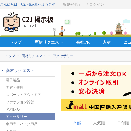
こんにちは、C2J 掲示板へようこそ
「新規登録」
「ログイン」
トップ
商材リクエスト
会社PR
人材
ニ
トップ >
商材リクエスト
>
アクセサリー
商材リクエスト
電子製品
美容・健康
スポーツ・アウトドア
ファッション雑貨
アパレル
アクセサリー
人気順
日付順
全部
車用品・バイク用品