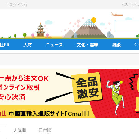
」
「ログイン」
C2J.jp へ
社PR
人材
ニュース
文化・趣味
雑談
C2
人気順
日付順
部