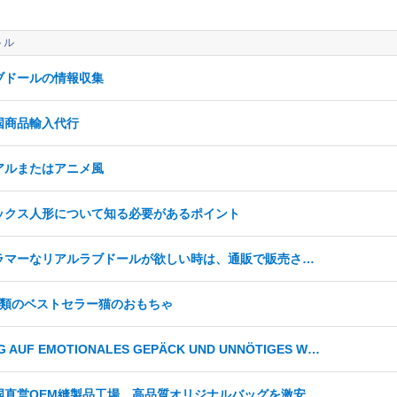
トル
ブドールの情報収集
国商品輸入代行
アルまたはアニメ風
ックス人形について知る必要があるポイント
グラマーなリアルラブドールが欲しい時は、通販で販売されているリアルラブドール
種類のベストセラー猫のおもちゃ
SAG AUF EMOTIONALES GEPÄCK UND UNNÖTIGES WEIBLICHES DRAMA WIEDER
中国直営OEM縫製品工場、高品質オリジナルバッグを激安小ロット製作対応