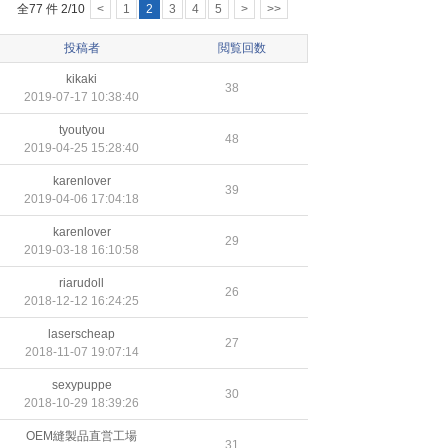
全77 件 2/10
<
1
2
3
4
5
>
>>
投稿者
閲覧回数
kikaki
38
2019-07-17 10:38:40
tyoutyou
48
2019-04-25 15:28:40
karenlover
39
2019-04-06 17:04:18
karenlover
29
2019-03-18 16:10:58
riarudoll
26
2018-12-12 16:24:25
laserscheap
27
2018-11-07 19:07:14
sexypuppe
30
2018-10-29 18:39:26
OEM縫製品直営工場
31