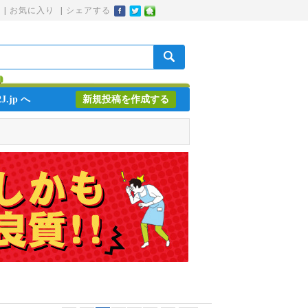
|
お気に入り
|
シェアする
J.jp へ
新規投稿を作成する