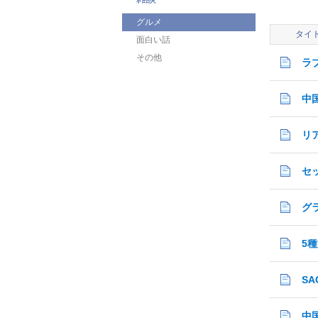
グルメ
タイ
面白い話
その他
ラ
中
リ
セ
5