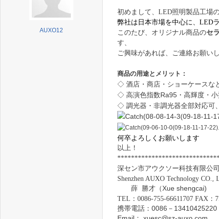
初めまして、LED照明製品工場の
弊社は日本市場を中心に、LED
AUXO12
このたび、オリジナル商品の
セ
す、
ご興味があれば、ご連絡お願い
商品の用途とメリット：
◇ 酒店・商店・ショーケースな
◇ 高演色指数Ra95
・高輝度・小
◇ 調光器・非調光器全部対応可
何卒よろしくお願いします
以上！
*
****************************
深セン
市アウクソー科技有限公
S
henzhen AUXO Technology CO., 
薛 勝才（Xue shengcai)
TEL：0086-755-66611707 FAX：7
携帯電話：0086－13410425220
Email： xuesc@sz-auxo.com