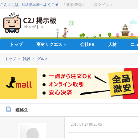
こんにちは、C2J 掲示板へようこそ
「新規登録」
「ログイン」
トップ
商材リクエスト
会社PR
人材
ニ
トップ >
雑談
>
グルメ
連絡先
2015-04-27 08:26:05