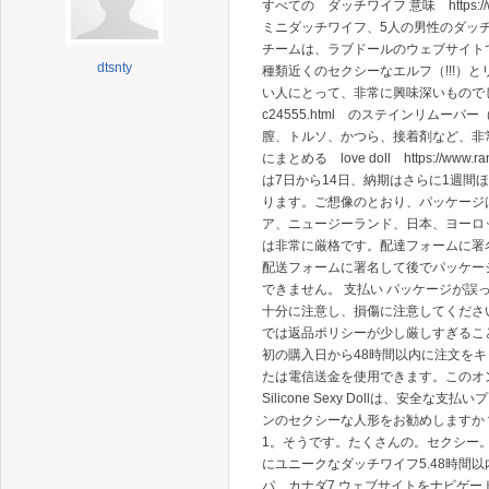
すべての ダッチワイフ 意味 https://w
ミニダッチワイフ、5人の男性のダッ
チームは、ラブドールのウェブサイト
dtsnty
種類近くのセクシーなエルフ（!!!
い人にとって、非常に興味深いものでした。シリ
c24555.html のステインリ
膣、トルソ、かつら、接着剤など、非
にまとめる love doll https://ww
は7日から14日、納期はさらに1週間
ります。ご想像のとおり、パッケージ
ア、ニュージーランド、日本、ヨーロ
は非常に厳格です。配達フォームに署
配送フォームに署名して後でパッケー
できません。 支払い パッケージが
十分に注意し、損傷に注意してくださ
では返品ポリシーが少し厳しすぎるこ
初の購入日から48時間以内に注文をキ
たは電信送金を使用できます。このオンラインス
Silicone Sexy Dollは、
ンのセクシーな人形をお勧めしますか
1。そうです。たくさんの。セクシー。
にユニークなダッチワイフ5.48時間
パ、カナダ7.ウェブサイトをナビゲート