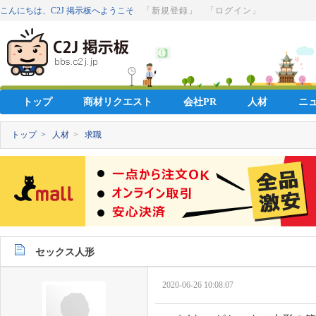
こんにちは、C2J 掲示板へようこそ
「新規登録」
「ログイン」
トップ
商材リクエスト
会社PR
人材
ニ
トップ >
人材
>
求職
セックス人形
2020-06-26 10:08:07