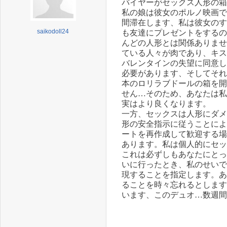
バイヤーがセックス人形の箱
私の娘は彼女のポルノ映画で
間滞在します、私は彼女のす
saikodoll24
も友達にプレゼントをするの
んどの人形とは関係ありませ
ている人々が肉であり、キス
バレンタインの失望に同意し
必要があります、そしてそれ
本の
ロリラブドール
の箱を開
せん…そのため、あなたは私
実はより良くなります。
一方、セックスは人形にダメ
形の安全指示に従うことによ
ートを再作成して歓迎する場
あります。私は個人的にセッ
これは必ずしもあなたにとっ
いに行ったとき、私のせいで
現することを指定します。あ
ることを時々忘れるとします
います、このデュオ…数週間