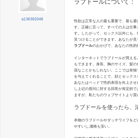
ラブドールについて：
a136382048
性欲は正常な人の最も重要で、最も避
す。正確に言って、すべての人は仕事
す。したがって、セックス以外にも、
見つけることができます。あなたが見
ラブドール
のおかげで、あなたの性的
インターネットでラブドールが買える
もできます。身長、胸のサイズ、髪の
屈なことかもしれない。ここでは単独
を与えてくれることで、顔とセックス
あなたはベッドで性的表現を向上させ
し上记の质问に対する回答が肯定的で
ますが、私たちのウェブサイトより質
ラブドールを使ったら、
本物のラブドールやダッチワイフをど
やすいし,価格も安い。