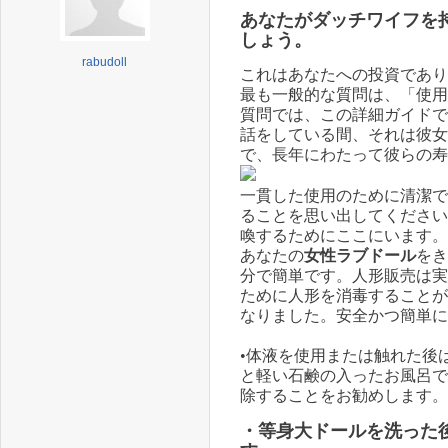
あなたが
ダッチワイフ
を
しょう。
rabudoll
これはあなたへの投資であり
最も一般的な質問は、「使用
質問では、この詳細ガイドで
話をしている間、それは彼女
で、長年にわたって彼らの寿
一貫した使用のために清潔で
ることを思い出してください
喚するためにここにいます。
あなたの
女性ラブドール
をき
分で簡単です。人形販売は実
ために人形を消毒することが
なりました。安全かつ簡単に
•体液を使用または触れた後
と軽い石鹸の入ったお風呂で
除することをお勧めします。
・
等身大ドール
を洗った