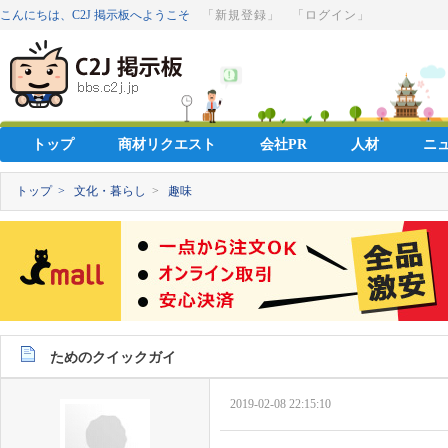
こんにちは、C2J 掲示板へようこそ
「新規登録」
「ログイン」
トップ
商材リクエスト
会社PR
人材
ニ
トップ >
文化・暮らし
>
趣味
ためのクイックガイ
2019-02-08 22:15:10