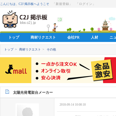
こんにちは、C2J 掲示板へようこそ
「新規登録」
「ログイン」
トップ
商材リクエスト
会社PR
人材
ニ
トップ >
商材リクエスト
>
その他
太陽光発電架台メーカー
2018-09-14 10:08:18