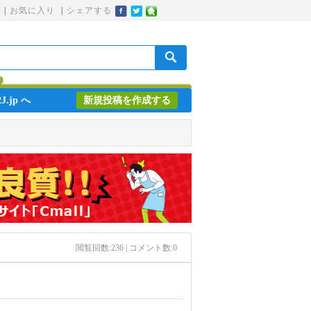
|
お気に入り
|
シェアする
J.jp へ
新規投稿を作成する
閲覧回数:
236
| コメント数:
0