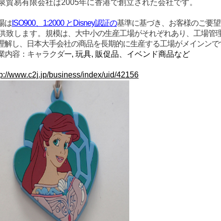
貿易有限会社は2005年に香港で創立された会社です。
場は
ISO900、1:2000 とDisney認証の
基準に基づき、お客様のご要望
供致します。
規模は、大中小の生産工場がそれぞれあり、工場管
理解し、日本大手会社の商品を長期的に生産する工場がメインンで
業内容：キャラクダー
, 玩具, 販促品、イベンド商品など
://www.c2j.jp/business/index/uid/42156