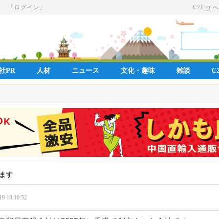
」
「ログイン」
C2J.jp へ
社PR
人材
ニュース
文化・趣味
雑談
C2
ます
19 18:10:52