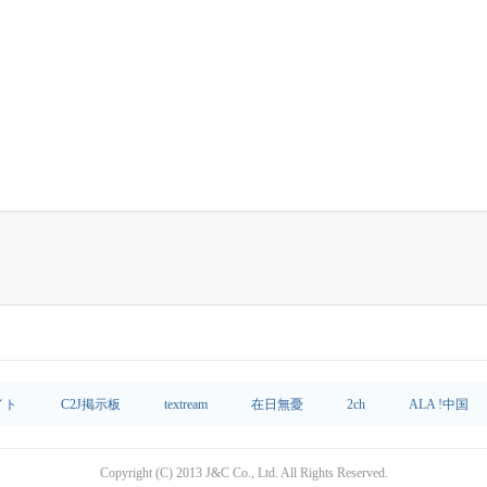
イト
C2J掲示板
textream
在日無憂
2ch
ALA !中国
Copyright (C) 2013 J&C Co., Ltd. All Rights Reserved.