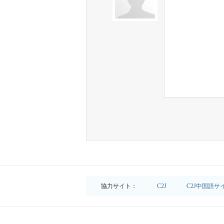
協力サイト：
C2J
C2J中国語サ