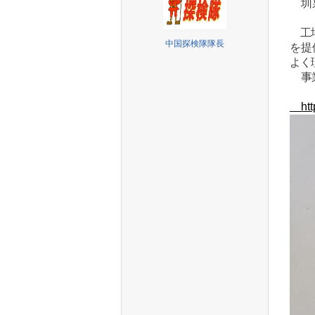
圳泉
工
中国探検隊隊長
を提
よく
事
http