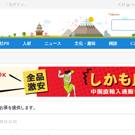
」
「ログイン」
C2J.jp へ
社PR
人材
ニュース
文化・趣味
雑談
C2
お茶を提供します。
19 21:12:33