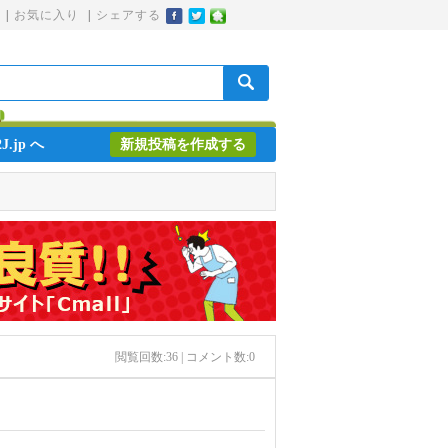
|
お気に入り
|
シェアする
J.jp へ
新規投稿を作成する
閲覧回数:
36
| コメント数:
0