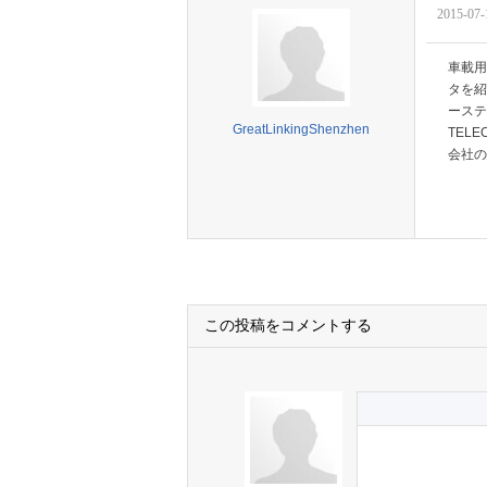
2015-07-
車載用
タを紹
ーステ
GreatLinkingShenzhen
TEL
会社の協
この投稿をコメントする