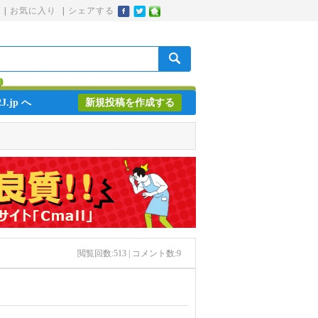
|
お気に入り
|
シェアする
J.jp へ
新規投稿を作成する
閲覧回数:
513
| コメント数:
9