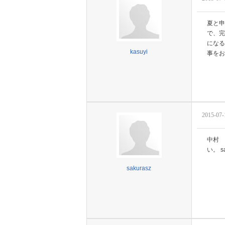
夏と申
で、完
になる
kasuyi
事をお待
2015-07-
中村 
い。 sa
sakurasz