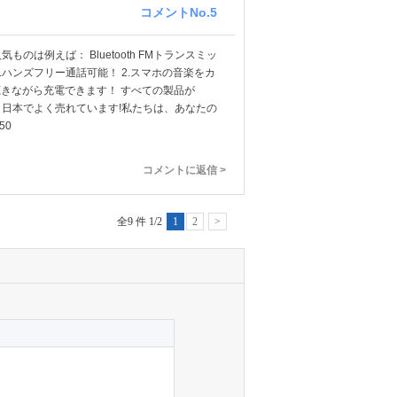
コメントNo.5
は例えば： Bluetooth FMトランスミッ
.ハンズフリー通話可能！ 2.スマホの音楽をカ
聴きながら充電できます！ すべての製品が
は、日本でよく売れています!私たちは、あなたの
50
コメントに返信 >
全9 件 1/2
1
2
>