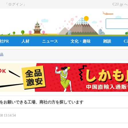
」
「ログイン」
C2J.jp へ
社PR
人材
ニュース
文化・趣味
雑談
C2
品
をお願いできる工場、商社の方を探しています
08 13:14:54