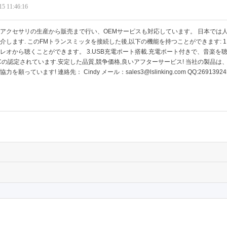
15 11:46:16
アクセサリの生産から販売まで行い、OEMサーピスも対応しています。 日本では人気もの
介します. このFMトランスミッタを接続した後,以下の機能を持つことができます: 1
レオから聴くことができます。 3.USB充電ポート搭載.充電ポート付きで、音楽を
ECの認定されています.安定した品質,競争価格,良いアフターサービス! 当社の製品
力を願っています! 連絡先： Cindy メール：sales3@lslinking.com QQ:26913924