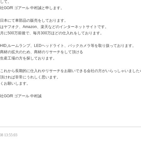
して。
社GO/R ゴアール 中村誠と申します。
日本にて車部品の販売をしております。
はヤフオク、Amazon、
楽天などのインターネットサイトです。
月に500万前後で、
毎月300万ほどの仕入れをしております。
HID,ルームランプ、LEDヘッドライト、
バックカメラ等を取り扱っております。
商材の拡大のため、商材のリサーチをして頂ける
生産工場の方を探しております。
これから長期的に仕入れやリサーチをお願いできる会社の方がいら
っしゃいました
頂ければ非常にうれしく思います。
くお願いします。
社GO/R ゴアール 中村誠
08 13:55:03