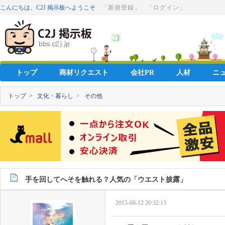
こんにちは、C2J 掲示板へようこそ
「新規登録」
「ログイン」
トップ
商材リクエスト
会社PR
人材
ニ
トップ >
文化・暮らし
>
その他
手を回してへそを触れる？人気の「ウエスト披露」
2015-06-12 20:32:13